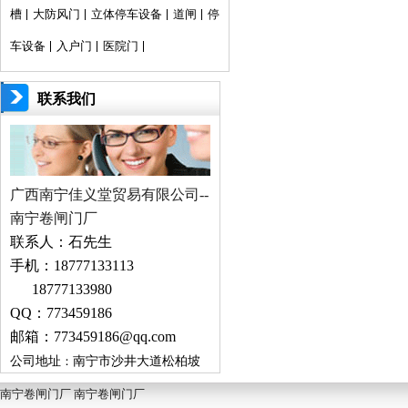
槽
大防风门
立体停车设备
道闸
停
车设备
入户门
医院门
联系我们
广西南宁佳义堂贸易有限公司--
南宁卷闸门厂
联系人：
石先生
手机：
18777133113
18777133980
QQ
：
773459186
邮箱：
773459186
@qq.com
公司地址
：
南宁市沙井大道松柏坡
桥头
（
南宁市
）
南宁卷闸门厂 南宁卷闸门厂