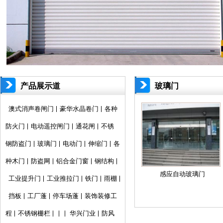
产品展示道
玻璃门
闸
澳式消声卷闸门
豪华水晶卷门
各种
防火门
电动遥控闸门
通花闸
不锈
钢防盗门
玻璃门
电动门
伸缩门
各
种木门
防盗网
铝合金门窗
钢结构
感应自动玻璃门
工业提升门
工业推拉门
铁门
雨棚
挡板
工厂蓬
停车场蓬
装饰装修工
程
不锈钢栅栏
华兴门业
防风