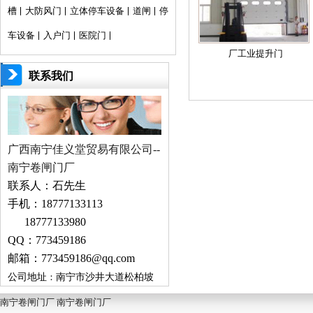
槽
大防风门
立体停车设备
道闸
停
车设备
入户门
医院门
厂工业提升门
联系我们
广西南宁佳义堂贸易有限公司--
南宁卷闸门厂
联系人：
石先生
手机：
18777133113
18777133980
QQ
：
773459186
邮箱：
773459186
@qq.com
公司地址
：
南宁市沙井大道松柏坡
桥头
（
南宁市
）
南宁卷闸门厂 南宁卷闸门厂