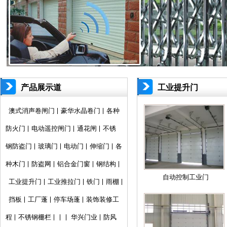
产品展示道
工业提升门
闸
澳式消声卷闸门
豪华水晶卷门
各种
防火门
电动遥控闸门
通花闸
不锈
钢防盗门
玻璃门
电动门
伸缩门
各
种木门
防盗网
铝合金门窗
钢结构
自动控制工业门
工业提升门
工业推拉门
铁门
雨棚
挡板
工厂蓬
停车场蓬
装饰装修工
程
不锈钢栅栏
华兴门业
防风